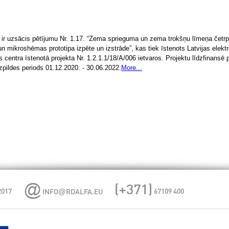
ir uzsācis pētījumu Nr. 1.17. “Zema sprieguma un zema trokšņu līmeņa četrp
 un mikroshēmas prototipa izpēte un izstrāde”, kas tiek īstenots Latvijas elekt
entra īstenotā projekta Nr. 1.2.1.1/18/A/006 ietvaros. Projektu līdzfinansē 
zpildes periods 01.12.2020. - 30.06.2022.
More...
@
2017
67109 400
INFO
RDALFA.EU