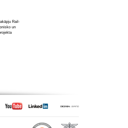
akāpju Rail-
ronisko un
projekta