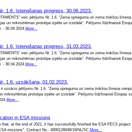
. 1.6. īstenošanas progress, 30.06.2023.
TS” veic pētījumu Nr. 1.6. “Zema sprieguma un zema trokšņu līmeņa 
ģijas un mikroshēmas prototipa izpēte un izstrāde”. Pētījumu līdzfinansē Eirop
. - 30.04.2024.
More...
. 1.6. īstenošanas progress, 31.03.2023.
TS” veic pētījumu Nr. 1.6. “Zema sprieguma un zema trokšņu līmeņa 
ģijas un mikroshēmas prototipa izpēte un izstrāde”. Pētījumu līdzfinansē Eirop
. - 30.04.2024.
More...
. 1.6. uzsākšana, 01.02.2023.
ir uzsācis pētījumu Nr. 1.6. “Zema sprieguma un zema trokšņu līmeņa vienpa
s un mikroshēmas prototipa izpēte un izstrāde”. Pētījumu līdzfinansē Eiropas s
024.
More...
ication in ESA missions
that, at the end of 2021, it has successfully finished the ESA PECS project
n ESA missions", Contract No.: 4000128048/19/NL/SC.
More...