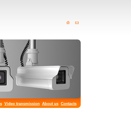
cs
Video transmission
About us
Contacts