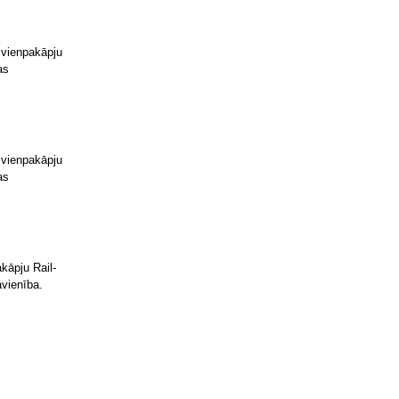
vienpakāpju
as
vienpakāpju
as
kāpju Rail-
avienība.