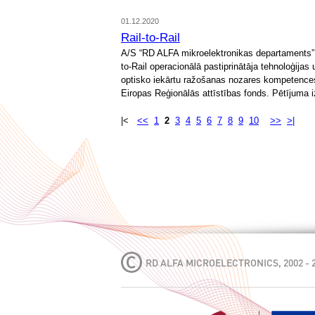
01.12.2020
Rail-to-Rail
A/S “RD ALFA mikroelektronikas departaments” 
to-Rail operacionālā pastiprinātāja tehnoloģijas
optisko iekārtu ražošanas nozares kompetences c
Eiropas Reģionālās attīstības fonds. Pētījuma i
|<
<<
1
2
3
4
5
6
7
8
9
10
>>
>|
RD ALFA MICROELECTRONICS, 2002 - 